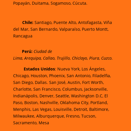
Popayán,
Duitama,
Sogamoso,
Cúcuta.
Chi
le:
Santiago, Puente Alto, Antofagasta, Viña
del Mar, San Bernardo, Valparaíso, Puerto Montt,
Rancagua
Perú:
Ciudad de
Lima
,
Arequipa
,
Callao
,
Trujillo
,
Chiclayo
,
Piura
,
Cuzco.
Estados Unidos
: Nueva York, Los Ángeles,
Chicago, Houston, Phoenix, San Antonio, Filadelfia,
San Diego, Dallas. San José, Austin, Fort Worth,
Charlotte, San Francisco, Columbus, Jacksonville,
Indianápolis, Denver, Seattle, Washington D.C, El
Paso, Boston, Nashville, Oklahoma City, Portland,
Menphis, Las Vegas, Louisville, Detroit, Baltimore,
Milwaukee, Alburquerque, Fresno, Tucson,
Sacramento, Mesa