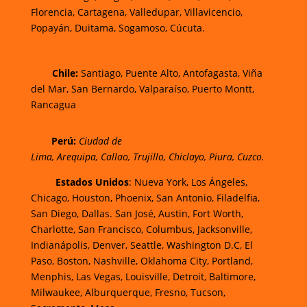
Florencia,
Cartagena,
Valledupar,
Villavicencio
,
Popayán,
Duitama,
Sogamoso,
Cúcuta.
Chi
le:
Santiago, Puente Alto, Antofagasta, Viña
del Mar, San Bernardo, Valparaíso, Puerto Montt,
Rancagua
Perú:
Ciudad de
Lima
,
Arequipa
,
Callao
,
Trujillo
,
Chiclayo
,
Piura
,
Cuzco.
Estados Unidos
: Nueva York, Los Ángeles,
Chicago, Houston, Phoenix, San Antonio, Filadelfia,
San Diego, Dallas. San José, Austin, Fort Worth,
Charlotte, San Francisco, Columbus, Jacksonville,
Indianápolis, Denver, Seattle, Washington D.C, El
Paso, Boston, Nashville, Oklahoma City, Portland,
Menphis, Las Vegas, Louisville, Detroit, Baltimore,
Milwaukee, Alburquerque, Fresno, Tucson,