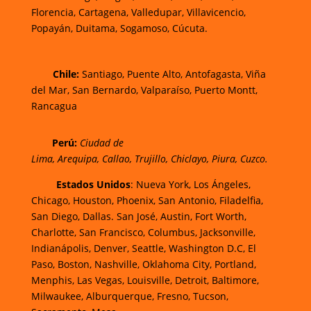
Florencia,
Cartagena,
Valledupar,
Villavicencio
,
Popayán,
Duitama,
Sogamoso,
Cúcuta.
Chi
le:
Santiago, Puente Alto, Antofagasta, Viña
del Mar, San Bernardo, Valparaíso, Puerto Montt,
Rancagua
Perú:
Ciudad de
Lima
,
Arequipa
,
Callao
,
Trujillo
,
Chiclayo
,
Piura
,
Cuzco.
Estados Unidos
: Nueva York, Los Ángeles,
Chicago, Houston, Phoenix, San Antonio, Filadelfia,
San Diego, Dallas. San José, Austin, Fort Worth,
Charlotte, San Francisco, Columbus, Jacksonville,
Indianápolis, Denver, Seattle, Washington D.C, El
Paso, Boston, Nashville, Oklahoma City, Portland,
Menphis, Las Vegas, Louisville, Detroit, Baltimore,
Milwaukee, Alburquerque, Fresno, Tucson,