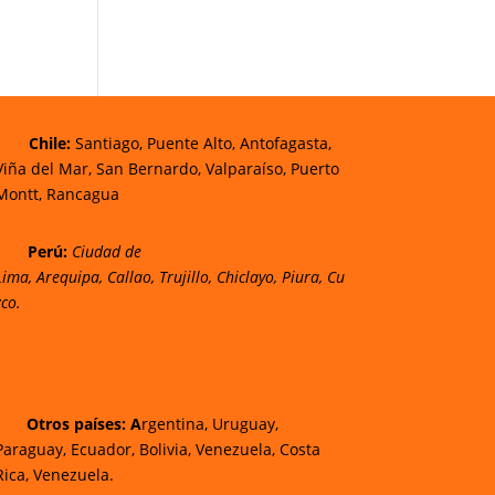
Chi
le:
Santiago, Puente Alto, Antofagasta,
Viña del Mar, San Bernardo, Valparaíso, Puerto
Montt, Rancagua
Perú:
Ciudad de
Lima
,
Arequipa
,
Callao
,
Trujillo
,
Chiclayo
,
Piura
,
Cu
zco.
Otros países: A
rgentina, Uruguay,
Paraguay, Ecuador, Bolivia, Venezuela, Costa
Rica, Venezuela.