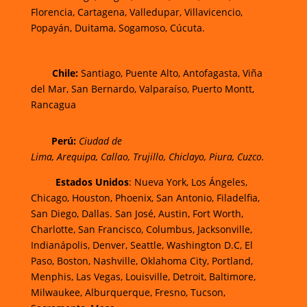
Florencia,
Cartagena,
Valledupar,
Villavicencio
,
Popayán,
Duitama,
Sogamoso,
Cúcuta.
Chi
le:
Santiago, Puente Alto, Antofagasta, Viña
del Mar, San Bernardo, Valparaíso, Puerto Montt,
Rancagua
Perú:
Ciudad de
Lima
,
Arequipa
,
Callao
,
Trujillo
,
Chiclayo
,
Piura
,
Cuzco.
Estados Unidos
: Nueva York, Los Ángeles,
Chicago, Houston, Phoenix, San Antonio, Filadelfia,
San Diego, Dallas. San José, Austin, Fort Worth,
Charlotte, San Francisco, Columbus, Jacksonville,
Indianápolis, Denver, Seattle, Washington D.C, El
Paso, Boston, Nashville, Oklahoma City, Portland,
Menphis, Las Vegas, Louisville, Detroit, Baltimore,
Milwaukee, Alburquerque, Fresno, Tucson,