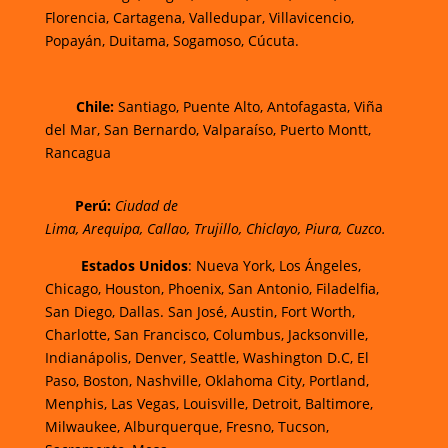
Florencia,
Cartagena,
Valledupar,
Villavicencio
,
Popayán,
Duitama,
Sogamoso,
Cúcuta.
Chi
le:
Santiago, Puente Alto, Antofagasta, Viña
del Mar, San Bernardo, Valparaíso, Puerto Montt,
Rancagua
Perú:
Ciudad de
Lima
,
Arequipa
,
Callao
,
Trujillo
,
Chiclayo
,
Piura
,
Cuzco.
Estados Unidos
: Nueva York, Los Ángeles,
Chicago, Houston, Phoenix, San Antonio, Filadelfia,
San Diego, Dallas. San José, Austin, Fort Worth,
Charlotte, San Francisco, Columbus, Jacksonville,
Indianápolis, Denver, Seattle, Washington D.C, El
Paso, Boston, Nashville, Oklahoma City, Portland,
Menphis, Las Vegas, Louisville, Detroit, Baltimore,
Milwaukee, Alburquerque, Fresno, Tucson,