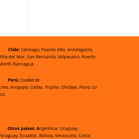
Chi
le:
Santiago, Puente Alto, Antofagasta,
Viña del Mar, San Bernardo, Valparaíso, Puerto
Montt, Rancagua
Perú:
Ciudad de
Lima
,
Arequipa
,
Callao
,
Trujillo
,
Chiclayo
,
Piura
,
Cu
zco.
Otros países: A
rgentina, Uruguay,
Paraguay, Ecuador, Bolivia, Venezuela, Costa