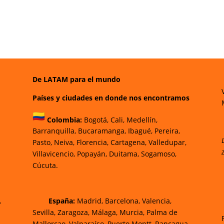
De LATAM para el mundo
Países y ciudades en donde nos encontramos
Colombia:
Bogotá
,
Cali,
Medellín,
Barranquilla,
Bucaramanga,
Ibagué
,
Pereira,
Pasto,
Neiva, Florencia,
Cartagena,
Valledupar,
Villavicencio
,
Popayán,
Duitama,
Sogamoso,
Cúcuta.
,
España:
Madrid, Barcelona, Valencia,
Sevilla, Zaragoza, Málaga, Murcia, Palma de
Mallorca
o, Valparaíso, Puerto Montt, Rancagua