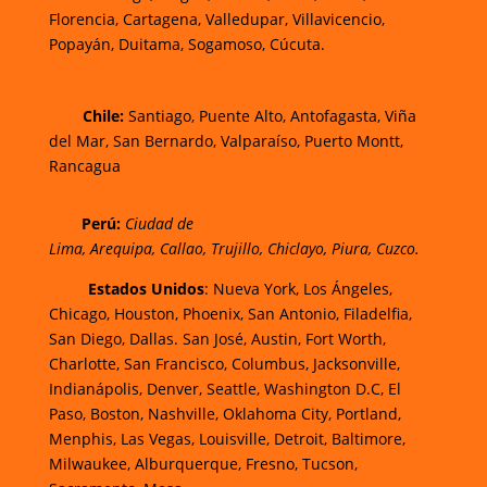
Florencia,
Cartagena,
Valledupar,
Villavicencio
,
Popayán,
Duitama,
Sogamoso,
Cúcuta.
Chi
le:
Santiago, Puente Alto, Antofagasta, Viña
del Mar, San Bernardo, Valparaíso, Puerto Montt,
Rancagua
Perú:
Ciudad de
Lima
,
Arequipa
,
Callao
,
Trujillo
,
Chiclayo
,
Piura
,
Cuzco.
Estados Unidos
: Nueva York, Los Ángeles,
Chicago, Houston, Phoenix, San Antonio, Filadelfia,
San Diego, Dallas. San José, Austin, Fort Worth,
Charlotte, San Francisco, Columbus, Jacksonville,
Indianápolis, Denver, Seattle, Washington D.C, El
Paso, Boston, Nashville, Oklahoma City, Portland,
Menphis, Las Vegas, Louisville, Detroit, Baltimore,
Milwaukee, Alburquerque, Fresno, Tucson,