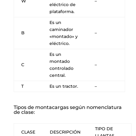
W
–
eléctrico de
plataforma.
Es un
caminador
B
–
«montado» y
eléctrico.
Es un
montado
C
–
controlado
central.
T
Es un tractor.
–
Tipos de montacargas según nomenclatura
de clase:
TIPO DE
CLASE
DESCRIPCIÓN
LLANTAS