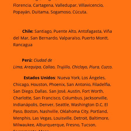
Florencia,
Cartagena,
Valledupar,
Villavicencio
,
Popayán,
Duitama,
Sogamoso,
Cúcuta.
Chi
le:
Santiago, Puente Alto, Antofagasta, Viña
del Mar, San Bernardo, Valparaíso, Puerto Montt,
Rancagua
Perú:
Ciudad de
Lima
,
Arequipa
,
Callao
,
Trujillo
,
Chiclayo
,
Piura
,
Cuzco.
Estados Unidos
: Nueva York, Los Ángeles,
Chicago, Houston, Phoenix, San Antonio, Filadelfia,
San Diego, Dallas. San José, Austin, Fort Worth,
Charlotte, San Francisco, Columbus, Jacksonville,
Indianápolis, Denver, Seattle, Washington D.C, El
Paso, Boston, Nashville, Oklahoma City, Portland,
Menphis, Las Vegas, Louisville, Detroit, Baltimore,
Milwaukee, Alburquerque, Fresno, Tucson,