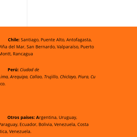
Chi
le:
Santiago, Puente Alto, Antofagasta,
Viña del Mar, San Bernardo, Valparaíso, Puerto
Montt, Rancagua
Perú:
Ciudad de
Lima
,
Arequipa
,
Callao
,
Trujillo
,
Chiclayo
,
Piura
,
Cu
zco.
Otros países: A
rgentina, Uruguay,
Paraguay, Ecuador, Bolivia, Venezuela, Costa
Rica, Venezuela.