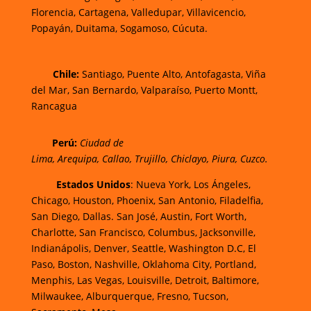
Florencia,
Cartagena,
Valledupar,
Villavicencio
,
Popayán,
Duitama,
Sogamoso,
Cúcuta.
Chi
le:
Santiago, Puente Alto, Antofagasta, Viña
del Mar, San Bernardo, Valparaíso, Puerto Montt,
Rancagua
Perú:
Ciudad de
Lima
,
Arequipa
,
Callao
,
Trujillo
,
Chiclayo
,
Piura
,
Cuzco.
Estados Unidos
: Nueva York, Los Ángeles,
Chicago, Houston, Phoenix, San Antonio, Filadelfia,
San Diego, Dallas. San José, Austin, Fort Worth,
Charlotte, San Francisco, Columbus, Jacksonville,
Indianápolis, Denver, Seattle, Washington D.C, El
Paso, Boston, Nashville, Oklahoma City, Portland,
Menphis, Las Vegas, Louisville, Detroit, Baltimore,
Milwaukee, Alburquerque, Fresno, Tucson,