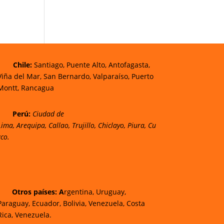
Chi
le:
Santiago, Puente Alto, Antofagasta,
Viña del Mar, San Bernardo, Valparaíso, Puerto
Montt, Rancagua
Perú:
Ciudad de
Lima
,
Arequipa
,
Callao
,
Trujillo
,
Chiclayo
,
Piura
,
Cu
zco.
Otros países: A
rgentina, Uruguay,
Paraguay, Ecuador, Bolivia, Venezuela, Costa
Rica, Venezuela.