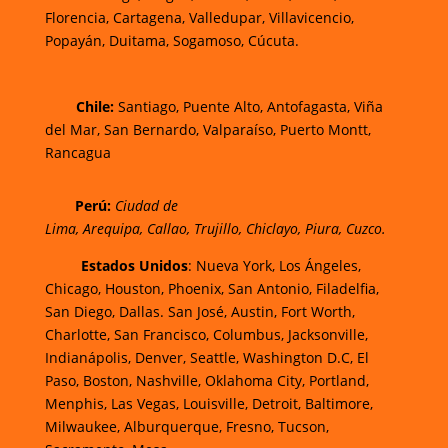
Florencia,
Cartagena,
Valledupar,
Villavicencio
,
Popayán,
Duitama,
Sogamoso,
Cúcuta.
Chi
le:
Santiago, Puente Alto, Antofagasta, Viña
del Mar, San Bernardo, Valparaíso, Puerto Montt,
Rancagua
Perú:
Ciudad de
Lima
,
Arequipa
,
Callao
,
Trujillo
,
Chiclayo
,
Piura
,
Cuzco.
Estados Unidos
: Nueva York, Los Ángeles,
Chicago, Houston, Phoenix, San Antonio, Filadelfia,
San Diego, Dallas. San José, Austin, Fort Worth,
Charlotte, San Francisco, Columbus, Jacksonville,
Indianápolis, Denver, Seattle, Washington D.C, El
Paso, Boston, Nashville, Oklahoma City, Portland,
Menphis, Las Vegas, Louisville, Detroit, Baltimore,
Milwaukee, Alburquerque, Fresno, Tucson,