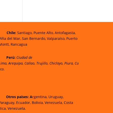
Chi
le:
Santiago, Puente Alto, Antofagasta,
Viña del Mar, San Bernardo, Valparaíso, Puerto
Montt, Rancagua
Perú:
Ciudad de
Lima
,
Arequipa
,
Callao
,
Trujillo
,
Chiclayo
,
Piura
,
Cu
zco.
Otros países: A
rgentina, Uruguay,
Paraguay, Ecuador, Bolivia, Venezuela, Costa
Rica, Venezuela.