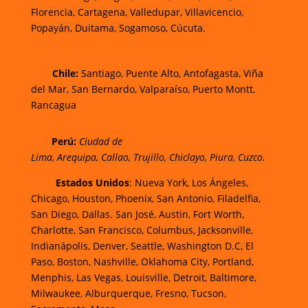
Florencia,
Cartagena,
Valledupar,
Villavicencio
,
Popayán,
Duitama,
Sogamoso,
Cúcuta.
Chi
le:
Santiago, Puente Alto, Antofagasta, Viña
del Mar, San Bernardo, Valparaíso, Puerto Montt,
Rancagua
Perú:
Ciudad de
Lima
,
Arequipa
,
Callao
,
Trujillo
,
Chiclayo
,
Piura
,
Cuzco.
Estados Unidos
: Nueva York, Los Ángeles,
Chicago, Houston, Phoenix, San Antonio, Filadelfia,
San Diego, Dallas. San José, Austin, Fort Worth,
Charlotte, San Francisco, Columbus, Jacksonville,
Indianápolis, Denver, Seattle, Washington D.C, El
Paso, Boston, Nashville, Oklahoma City, Portland,
Menphis, Las Vegas, Louisville, Detroit, Baltimore,
Milwaukee, Alburquerque, Fresno, Tucson,