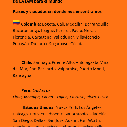
De LATAM para el mundo
Países y ciudades en donde nos encontramos
Colombia:
Bogotá
,
Cali,
Medellín,
Barranquilla,
Bucaramanga,
Ibagué
,
Pereira,
Pasto,
Neiva,
Florencia,
Cartagena,
Valledupar,
Villavicencio
,
Popayán,
Duitama,
Sogamoso,
Cúcuta.
Chi
le:
Santiago, Puente Alto, Antofagasta, Viña
del Mar, San Bernardo, Valparaíso, Puerto Montt,
Rancagua
Perú:
Ciudad de
Lima
,
Arequipa
,
Callao
,
Trujillo
,
Chiclayo
,
Piura
,
Cuzco.
Estados Unidos
: Nueva York, Los Ángeles,
Chicago, Houston, Phoenix, San Antonio, Filadelfia,
San Diego, Dallas. San José, Austin, Fort Worth,
Charlotte, San Francisco, Columbus, Jacksonville,