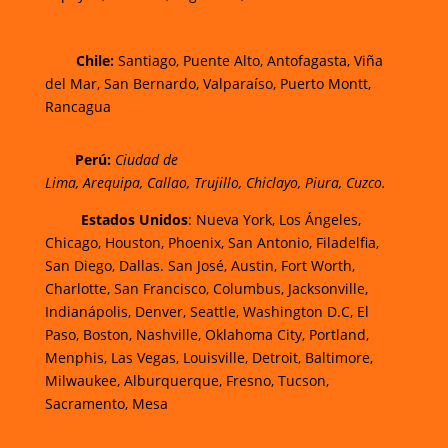
Chi
le:
Santiago, Puente Alto, Antofagasta, Viña
del Mar, San Bernardo, Valparaíso, Puerto Montt,
Rancagua
Perú:
Ciudad de
Lima
,
Arequipa
,
Callao
,
Trujillo
,
Chiclayo
,
Piura
,
Cuzco.
Estados Unidos
: Nueva York, Los Ángeles,
Chicago, Houston, Phoenix, San Antonio, Filadelfia,
San Diego, Dallas. San José, Austin, Fort Worth,
Charlotte, San Francisco, Columbus, Jacksonville,
Indianápolis, Denver, Seattle, Washington D.C, El
Paso, Boston, Nashville, Oklahoma City, Portland,
Menphis, Las Vegas, Louisville, Detroit, Baltimore,
Milwaukee, Alburquerque, Fresno, Tucson,
Sacramento, Mesa