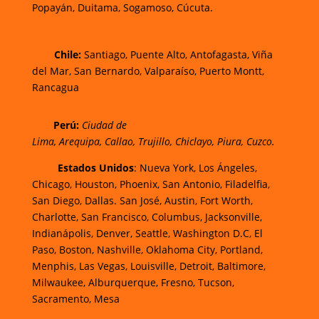
Popayán,
Duitama,
Sogamoso,
Cúcuta.
Chi
le:
Santiago, Puente Alto, Antofagasta, Viña
del Mar, San Bernardo, Valparaíso, Puerto Montt,
Rancagua
Perú:
Ciudad de
Lima
,
Arequipa
,
Callao
,
Trujillo
,
Chiclayo
,
Piura
,
Cuzco.
Estados Unidos
: Nueva York, Los Ángeles,
Chicago, Houston, Phoenix, San Antonio, Filadelfia,
San Diego, Dallas. San José, Austin, Fort Worth,
Charlotte, San Francisco, Columbus, Jacksonville,
Indianápolis, Denver, Seattle, Washington D.C, El
Paso, Boston, Nashville, Oklahoma City, Portland,
Menphis, Las Vegas, Louisville, Detroit, Baltimore,
Milwaukee, Alburquerque, Fresno, Tucson,
Sacramento, Mesa