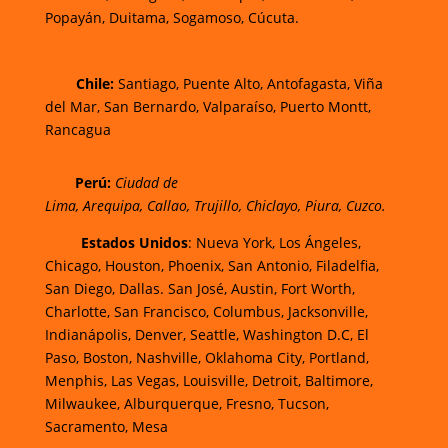
Popayán,
Duitama,
Sogamoso,
Cúcuta.
Chi
le:
Santiago, Puente Alto, Antofagasta, Viña
del Mar, San Bernardo, Valparaíso, Puerto Montt,
Rancagua
Perú:
Ciudad de
Lima
,
Arequipa
,
Callao
,
Trujillo
,
Chiclayo
,
Piura
,
Cuzco.
Estados Unidos
: Nueva York, Los Ángeles,
Chicago, Houston, Phoenix, San Antonio, Filadelfia,
San Diego, Dallas. San José, Austin, Fort Worth,
Charlotte, San Francisco, Columbus, Jacksonville,
Indianápolis, Denver, Seattle, Washington D.C, El
Paso, Boston, Nashville, Oklahoma City, Portland,
Menphis, Las Vegas, Louisville, Detroit, Baltimore,
Milwaukee, Alburquerque, Fresno, Tucson,
Sacramento, Mesa