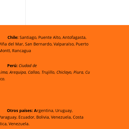
Chi
le:
Santiago, Puente Alto, Antofagasta,
Viña del Mar, San Bernardo, Valparaíso, Puerto
Montt, Rancagua
Perú:
Ciudad de
Lima
,
Arequipa
,
Callao
,
Trujillo
,
Chiclayo
,
Piura
,
Cu
zco.
Otros países: A
rgentina, Uruguay,
Paraguay, Ecuador, Bolivia, Venezuela, Costa
Rica, Venezuela.