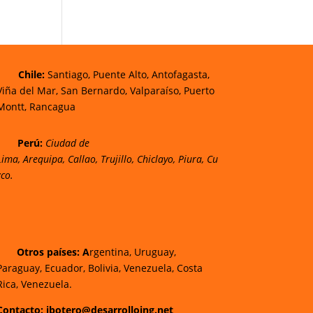
Chi
le:
Santiago, Puente Alto, Antofagasta,
Viña del Mar, San Bernardo, Valparaíso, Puerto
Montt, Rancagua
Perú:
Ciudad de
Lima
,
Arequipa
,
Callao
,
Trujillo
,
Chiclayo
,
Piura
,
Cu
zco.
Otros países: A
rgentina, Uruguay,
Paraguay, Ecuador, Bolivia, Venezuela, Costa
Rica, Venezuela.
Contacto: ibotero@desarrolloing.net