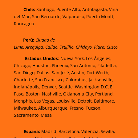
Chi
le:
Santiago, Puente Alto, Antofagasta, Viña
del Mar, San Bernardo, Valparaíso, Puerto Montt,
Rancagua
Perú:
Ciudad de
Lima
,
Arequipa
,
Callao
,
Trujillo
,
Chiclayo
,
Piura
,
Cuzco.
Estados Unidos
: Nueva York, Los Ángeles,
Chicago, Houston, Phoenix, San Antonio, Filadelfia,
San Diego, Dallas. San José, Austin, Fort Worth,
Charlotte, San Francisco, Columbus, Jacksonville,
Indianápolis, Denver, Seattle, Washington D.C, El
Paso, Boston, Nashville, Oklahoma City, Portland,
Menphis, Las Vegas, Louisville, Detroit, Baltimore,
Milwaukee, Alburquerque, Fresno, Tucson,
Sacramento, Mesa
España:
Madrid, Barcelona, Valencia, Sevilla,