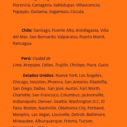
Florencia,
Cartagena,
Valledupar,
Villavicencio
,
Popayán,
Duitama,
Sogamoso,
Cúcuta.
Chi
le:
Santiago, Puente Alto, Antofagasta, Viña
del Mar, San Bernardo, Valparaíso, Puerto Montt,
Rancagua
Perú:
Ciudad de
Lima
,
Arequipa
,
Callao
,
Trujillo
,
Chiclayo
,
Piura
,
Cuzco.
Estados Unidos
: Nueva York, Los Ángeles,
Chicago, Houston, Phoenix, San Antonio, Filadelfia,
San Diego, Dallas. San José, Austin, Fort Worth,
Charlotte, San Francisco, Columbus, Jacksonville,
Indianápolis, Denver, Seattle, Washington D.C, El
Paso, Boston, Nashville, Oklahoma City, Portland,
Menphis, Las Vegas, Louisville, Detroit, Baltimore,
Milwaukee, Alburquerque, Fresno, Tucson,