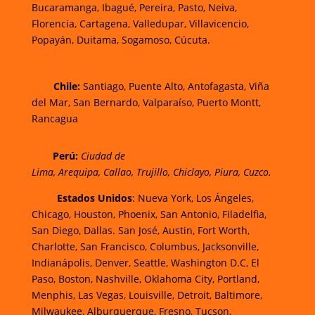
Bucaramanga,
Ibagué
,
Pereira,
Pasto,
Neiva,
Florencia,
Cartagena,
Valledupar,
Villavicencio
,
Popayán,
Duitama,
Sogamoso,
Cúcuta.
Chi
le:
Santiago, Puente Alto, Antofagasta, Viña
del Mar, San Bernardo, Valparaíso, Puerto Montt,
Rancagua
Perú:
Ciudad de
Lima
,
Arequipa
,
Callao
,
Trujillo
,
Chiclayo
,
Piura
,
Cuzco.
Estados Unidos
: Nueva York, Los Ángeles,
Chicago, Houston, Phoenix, San Antonio, Filadelfia,
San Diego, Dallas. San José, Austin, Fort Worth,
Charlotte, San Francisco, Columbus, Jacksonville,
Indianápolis, Denver, Seattle, Washington D.C, El
Paso, Boston, Nashville, Oklahoma City, Portland,
Menphis, Las Vegas, Louisville, Detroit, Baltimore,
Milwaukee, Alburquerque, Fresno, Tucson,