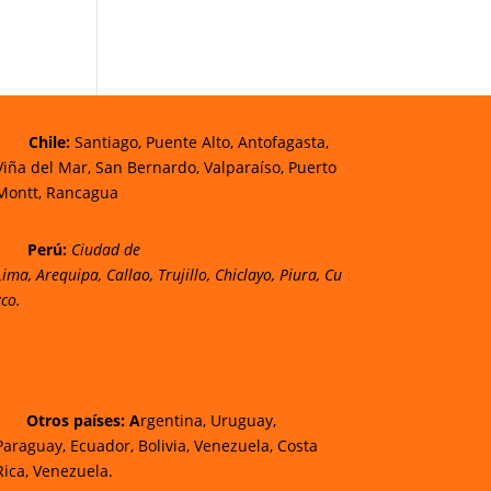
Chi
le:
Santiago, Puente Alto, Antofagasta,
Viña del Mar, San Bernardo, Valparaíso, Puerto
Montt, Rancagua
Perú:
Ciudad de
Lima
,
Arequipa
,
Callao
,
Trujillo
,
Chiclayo
,
Piura
,
Cu
zco.
Otros países: A
rgentina, Uruguay,
Paraguay, Ecuador, Bolivia, Venezuela, Costa
Rica, Venezuela.