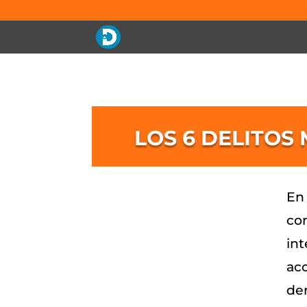
LOS 6 DELITOS
En 
co
in
acc
dem