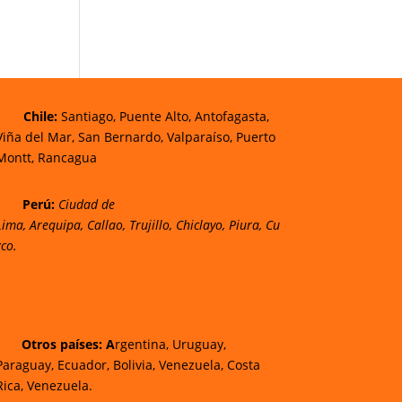
Chi
le:
Santiago, Puente Alto, Antofagasta,
Viña del Mar, San Bernardo, Valparaíso, Puerto
Montt, Rancagua
Perú:
Ciudad de
Lima
,
Arequipa
,
Callao
,
Trujillo
,
Chiclayo
,
Piura
,
Cu
zco.
Otros países: A
rgentina, Uruguay,
Paraguay, Ecuador, Bolivia, Venezuela, Costa
Rica, Venezuela.