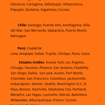
Florencia,
Cartagena,
Valledupar,
Villavicencio
,
Popayán,
Duitama,
Sogamoso,
Cúcuta.
Chi
le:
Santiago, Puente Alto, Antofagasta, Viña
del Mar, San Bernardo, Valparaíso, Puerto Montt,
Rancagua
Perú:
Ciudad de
Lima
,
Arequipa
,
Callao
,
Trujillo
,
Chiclayo
,
Piura
,
Cuzco.
Estados Unidos
: Nueva York, Los Ángeles,
Chicago, Houston, Phoenix, San Antonio, Filadelfia,
San Diego, Dallas. San José, Austin, Fort Worth,
Charlotte, San Francisco, Columbus, Jacksonville,
Indianápolis, Denver, Seattle, Washington D.C, El
Paso, Boston, Nashville, Oklahoma City, Portland,
Menphis, Las Vegas, Louisville, Detroit, Baltimore,
Milwaukee, Alburquerque, Fresno, Tucson,