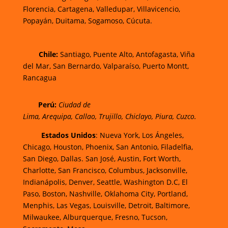
Florencia,
Cartagena,
Valledupar,
Villavicencio
,
Popayán,
Duitama,
Sogamoso,
Cúcuta.
Chi
le:
Santiago, Puente Alto, Antofagasta, Viña
del Mar, San Bernardo, Valparaíso, Puerto Montt,
Rancagua
Perú:
Ciudad de
Lima
,
Arequipa
,
Callao
,
Trujillo
,
Chiclayo
,
Piura
,
Cuzco.
Estados Unidos
: Nueva York, Los Ángeles,
Chicago, Houston, Phoenix, San Antonio, Filadelfia,
San Diego, Dallas. San José, Austin, Fort Worth,
Charlotte, San Francisco, Columbus, Jacksonville,
Indianápolis, Denver, Seattle, Washington D.C, El
Paso, Boston, Nashville, Oklahoma City, Portland,
Menphis, Las Vegas, Louisville, Detroit, Baltimore,
Milwaukee, Alburquerque, Fresno, Tucson,