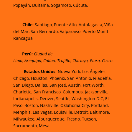
Popayán,
Duitama,
Sogamoso,
Cúcuta.
Chi
le:
Santiago, Puente Alto, Antofagasta, Viña
del Mar, San Bernardo, Valparaíso, Puerto Montt,
Rancagua
Perú:
Ciudad de
Lima
,
Arequipa
,
Callao
,
Trujillo
,
Chiclayo
,
Piura
,
Cuzco.
Estados Unidos
: Nueva York, Los Ángeles,
Chicago, Houston, Phoenix, San Antonio, Filadelfia,
San Diego, Dallas. San José, Austin, Fort Worth,
Charlotte, San Francisco, Columbus, Jacksonville,
Indianápolis, Denver, Seattle, Washington D.C, El
Paso, Boston, Nashville, Oklahoma City, Portland,
Menphis, Las Vegas, Louisville, Detroit, Baltimore,
Milwaukee, Alburquerque, Fresno, Tucson,
Sacramento, Mesa