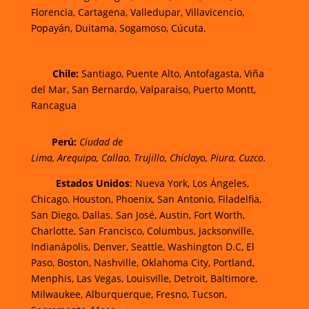
Florencia,
Cartagena,
Valledupar,
Villavicencio
,
Popayán,
Duitama,
Sogamoso,
Cúcuta.
Chi
le:
Santiago, Puente Alto, Antofagasta, Viña
del Mar, San Bernardo, Valparaíso, Puerto Montt,
Rancagua
Perú:
Ciudad de
Lima
,
Arequipa
,
Callao
,
Trujillo
,
Chiclayo
,
Piura
,
Cuzco.
Estados Unidos
: Nueva York, Los Ángeles,
Chicago, Houston, Phoenix, San Antonio, Filadelfia,
San Diego, Dallas. San José, Austin, Fort Worth,
Charlotte, San Francisco, Columbus, Jacksonville,
Indianápolis, Denver, Seattle, Washington D.C, El
Paso, Boston, Nashville, Oklahoma City, Portland,
Menphis, Las Vegas, Louisville, Detroit, Baltimore,
Milwaukee, Alburquerque, Fresno, Tucson,