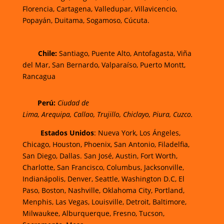
Florencia,
Cartagena,
Valledupar,
Villavicencio
,
Popayán,
Duitama,
Sogamoso,
Cúcuta.
Chi
le:
Santiago, Puente Alto, Antofagasta, Viña
del Mar, San Bernardo, Valparaíso, Puerto Montt,
Rancagua
Perú:
Ciudad de
Lima
,
Arequipa
,
Callao
,
Trujillo
,
Chiclayo
,
Piura
,
Cuzco.
Estados Unidos
: Nueva York, Los Ángeles,
Chicago, Houston, Phoenix, San Antonio, Filadelfia,
San Diego, Dallas. San José, Austin, Fort Worth,
Charlotte, San Francisco, Columbus, Jacksonville,
Indianápolis, Denver, Seattle, Washington D.C, El
Paso, Boston, Nashville, Oklahoma City, Portland,
Menphis, Las Vegas, Louisville, Detroit, Baltimore,
Milwaukee, Alburquerque, Fresno, Tucson,