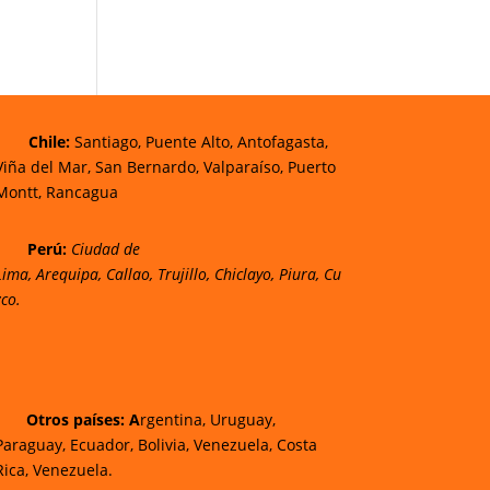
Chi
le:
Santiago, Puente Alto, Antofagasta,
Viña del Mar, San Bernardo, Valparaíso, Puerto
Montt, Rancagua
Perú:
Ciudad de
Lima
,
Arequipa
,
Callao
,
Trujillo
,
Chiclayo
,
Piura
,
Cu
zco.
Otros países: A
rgentina, Uruguay,
Paraguay, Ecuador, Bolivia, Venezuela, Costa
Rica, Venezuela.