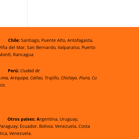
Chi
le:
Santiago, Puente Alto, Antofagasta,
Viña del Mar, San Bernardo, Valparaíso, Puerto
Montt, Rancagua
Perú:
Ciudad de
Lima
,
Arequipa
,
Callao
,
Trujillo
,
Chiclayo
,
Piura
,
Cu
zco.
Otros países: A
rgentina, Uruguay,
Paraguay, Ecuador, Bolivia, Venezuela, Costa
Rica, Venezuela.