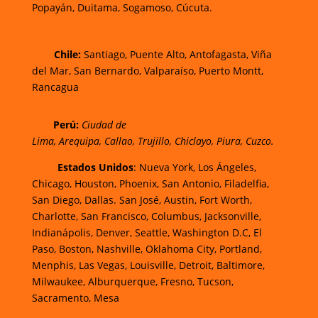
Popayán,
Duitama,
Sogamoso,
Cúcuta.
Chi
le:
Santiago, Puente Alto, Antofagasta, Viña
del Mar, San Bernardo, Valparaíso, Puerto Montt,
Rancagua
Perú:
Ciudad de
Lima
,
Arequipa
,
Callao
,
Trujillo
,
Chiclayo
,
Piura
,
Cuzco.
Estados Unidos
: Nueva York, Los Ángeles,
Chicago, Houston, Phoenix, San Antonio, Filadelfia,
San Diego, Dallas. San José, Austin, Fort Worth,
Charlotte, San Francisco, Columbus, Jacksonville,
Indianápolis, Denver, Seattle, Washington D.C, El
Paso, Boston, Nashville, Oklahoma City, Portland,
Menphis, Las Vegas, Louisville, Detroit, Baltimore,
Milwaukee, Alburquerque, Fresno, Tucson,
Sacramento, Mesa