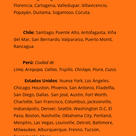
Florencia,
Cartagena,
Valledupar,
Villavicencio
,
Popayán,
Duitama,
Sogamoso,
Cúcuta.
Chi
le:
Santiago, Puente Alto, Antofagasta, Viña
del Mar, San Bernardo, Valparaíso, Puerto Montt,
Rancagua
Perú:
Ciudad de
Lima
,
Arequipa
,
Callao
,
Trujillo
,
Chiclayo
,
Piura
,
Cuzco.
Estados Unidos
: Nueva York, Los Ángeles,
Chicago, Houston, Phoenix, San Antonio, Filadelfia,
San Diego, Dallas. San José, Austin, Fort Worth,
Charlotte, San Francisco, Columbus, Jacksonville,
Indianápolis, Denver, Seattle, Washington D.C, El
Paso, Boston, Nashville, Oklahoma City, Portland,
Menphis, Las Vegas, Louisville, Detroit, Baltimore,
Milwaukee, Alburquerque, Fresno, Tucson,