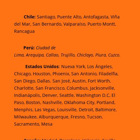
Chi
le:
Santiago, Puente Alto, Antofagasta, Viña
del Mar, San Bernardo, Valparaíso, Puerto Montt,
Rancagua
Perú:
Ciudad de
Lima
,
Arequipa
,
Callao
,
Trujillo
,
Chiclayo
,
Piura
,
Cuzco.
Estados Unidos
: Nueva York, Los Ángeles,
Chicago, Houston, Phoenix, San Antonio, Filadelfia,
San Diego, Dallas. San José, Austin, Fort Worth,
Charlotte, San Francisco, Columbus, Jacksonville,
Indianápolis, Denver, Seattle, Washington D.C, El
Paso, Boston, Nashville, Oklahoma City, Portland,
Menphis, Las Vegas, Louisville, Detroit, Baltimore,
Milwaukee, Alburquerque, Fresno, Tucson,
Sacramento, Mesa