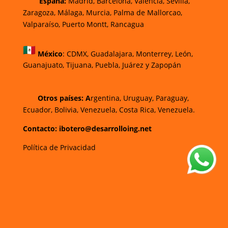
España:
Madrid, Barcelona, Valencia, Sevilla,
Zaragoza, Málaga, Murcia, Palma de Mallorca
o,
Valparaíso, Puerto Montt, Rancagua
México
:
CDMX, Guadalajara, Monterrey, León,
Guanajuato, Tijuana, Puebla, Juárez y Zapopán
Otros países: A
rgentina, Uruguay, Paraguay,
Ecuador, Bolivia, Venezuela, Costa Rica, Venezuela.
Contacto: ibotero@desarrolloing.net
Política de Privacidad
w