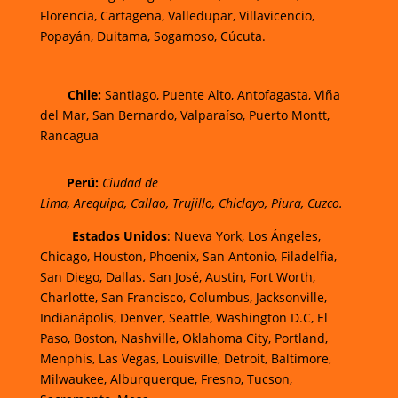
Florencia,
Cartagena,
Valledupar,
Villavicencio
,
Popayán,
Duitama,
Sogamoso,
Cúcuta.
Chi
le:
Santiago, Puente Alto, Antofagasta, Viña
del Mar, San Bernardo, Valparaíso, Puerto Montt,
Rancagua
Perú:
Ciudad de
Lima
,
Arequipa
,
Callao
,
Trujillo
,
Chiclayo
,
Piura
,
Cuzco.
Estados Unidos
: Nueva York, Los Ángeles,
Chicago, Houston, Phoenix, San Antonio, Filadelfia,
San Diego, Dallas. San José, Austin, Fort Worth,
Charlotte, San Francisco, Columbus, Jacksonville,
Indianápolis, Denver, Seattle, Washington D.C, El
Paso, Boston, Nashville, Oklahoma City, Portland,
Menphis, Las Vegas, Louisville, Detroit, Baltimore,
Milwaukee, Alburquerque, Fresno, Tucson,