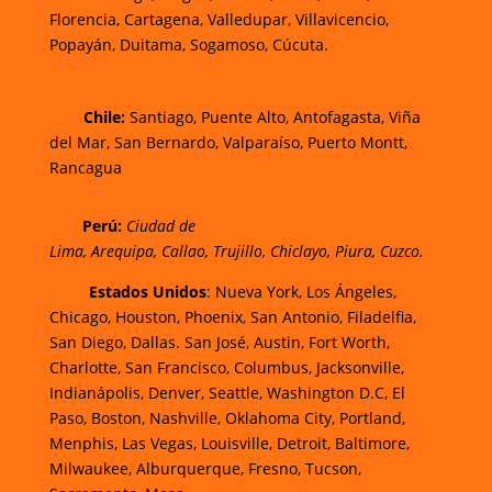
Florencia,
Cartagena,
Valledupar,
Villavicencio
,
Popayán,
Duitama,
Sogamoso,
Cúcuta.
Chi
le:
Santiago, Puente Alto, Antofagasta, Viña
del Mar, San Bernardo, Valparaíso, Puerto Montt,
Rancagua
Perú:
Ciudad de
Lima
,
Arequipa
,
Callao
,
Trujillo
,
Chiclayo
,
Piura
,
Cuzco.
Estados Unidos
: Nueva York, Los Ángeles,
Chicago, Houston, Phoenix, San Antonio, Filadelfia,
San Diego, Dallas. San José, Austin, Fort Worth,
Charlotte, San Francisco, Columbus, Jacksonville,
Indianápolis, Denver, Seattle, Washington D.C, El
Paso, Boston, Nashville, Oklahoma City, Portland,
Menphis, Las Vegas, Louisville, Detroit, Baltimore,
Milwaukee, Alburquerque, Fresno, Tucson,