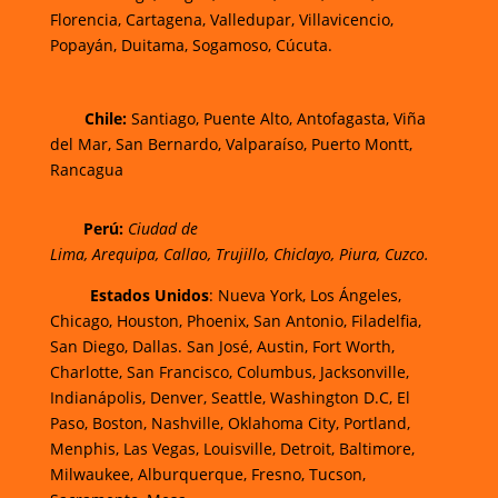
Florencia,
Cartagena,
Valledupar,
Villavicencio
,
Popayán,
Duitama,
Sogamoso,
Cúcuta.
Chi
le:
Santiago, Puente Alto, Antofagasta, Viña
del Mar, San Bernardo, Valparaíso, Puerto Montt,
Rancagua
Perú:
Ciudad de
Lima
,
Arequipa
,
Callao
,
Trujillo
,
Chiclayo
,
Piura
,
Cuzco.
Estados Unidos
: Nueva York, Los Ángeles,
Chicago, Houston, Phoenix, San Antonio, Filadelfia,
San Diego, Dallas. San José, Austin, Fort Worth,
Charlotte, San Francisco, Columbus, Jacksonville,
Indianápolis, Denver, Seattle, Washington D.C, El
Paso, Boston, Nashville, Oklahoma City, Portland,
Menphis, Las Vegas, Louisville, Detroit, Baltimore,
Milwaukee, Alburquerque, Fresno, Tucson,