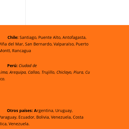
Chi
le:
Santiago, Puente Alto, Antofagasta,
Viña del Mar, San Bernardo, Valparaíso, Puerto
Montt, Rancagua
Perú:
Ciudad de
Lima
,
Arequipa
,
Callao
,
Trujillo
,
Chiclayo
,
Piura
,
Cu
zco.
Otros países: A
rgentina, Uruguay,
Paraguay, Ecuador, Bolivia, Venezuela, Costa
Rica, Venezuela.