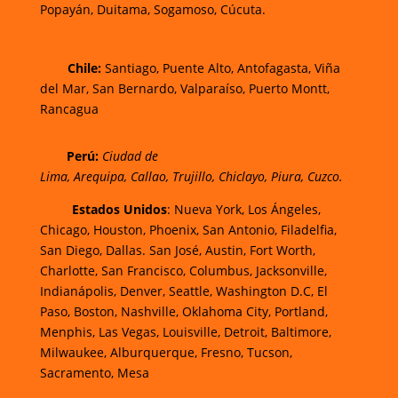
Popayán,
Duitama,
Sogamoso,
Cúcuta.
Chi
le:
Santiago, Puente Alto, Antofagasta, Viña
del Mar, San Bernardo, Valparaíso, Puerto Montt,
Rancagua
Perú:
Ciudad de
Lima
,
Arequipa
,
Callao
,
Trujillo
,
Chiclayo
,
Piura
,
Cuzco.
Estados Unidos
: Nueva York, Los Ángeles,
Chicago, Houston, Phoenix, San Antonio, Filadelfia,
San Diego, Dallas. San José, Austin, Fort Worth,
Charlotte, San Francisco, Columbus, Jacksonville,
Indianápolis, Denver, Seattle, Washington D.C, El
Paso, Boston, Nashville, Oklahoma City, Portland,
Menphis, Las Vegas, Louisville, Detroit, Baltimore,
Milwaukee, Alburquerque, Fresno, Tucson,
Sacramento, Mesa