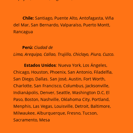
Chi
le:
Santiago, Puente Alto, Antofagasta, Viña
del Mar, San Bernardo, Valparaíso, Puerto Montt,
Rancagua
Perú:
Ciudad de
Lima
,
Arequipa
,
Callao
,
Trujillo
,
Chiclayo
,
Piura
,
Cuzco.
Estados Unidos
: Nueva York, Los Ángeles,
Chicago, Houston, Phoenix, San Antonio, Filadelfia,
San Diego, Dallas. San José, Austin, Fort Worth,
Charlotte, San Francisco, Columbus, Jacksonville,
Indianápolis, Denver, Seattle, Washington D.C, El
Paso, Boston, Nashville, Oklahoma City, Portland,
Menphis, Las Vegas, Louisville, Detroit, Baltimore,
Milwaukee, Alburquerque, Fresno, Tucson,
Sacramento, Mesa