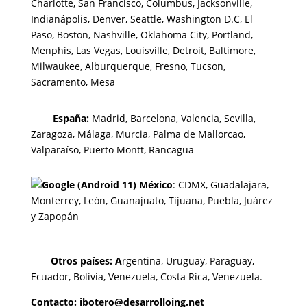
Charlotte, San Francisco, Columbus, Jacksonville,
Indianápolis, Denver, Seattle, Washington D.C, El
Paso, Boston, Nashville, Oklahoma City, Portland,
Menphis, Las Vegas, Louisville, Detroit, Baltimore,
Milwaukee, Alburquerque, Fresno, Tucson,
Sacramento, Mesa
España:
Madrid, Barcelona, Valencia, Sevilla,
Zaragoza, Málaga, Murcia, Palma de Mallorca
o,
Valparaíso, Puerto Montt, Rancagua
México
:
CDMX, Guadalajara,
Monterrey, León, Guanajuato, Tijuana, Puebla, Juárez
y Zapopán
Otros países: A
rgentina, Uruguay, Paraguay,
Ecuador, Bolivia, Venezuela, Costa Rica, Venezuela.
Contacto: ibotero@desarrolloing.net