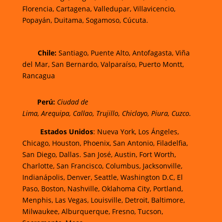
Florencia,
Cartagena,
Valledupar,
Villavicencio
,
Popayán,
Duitama,
Sogamoso,
Cúcuta.
Chi
le:
Santiago, Puente Alto, Antofagasta, Viña
del Mar, San Bernardo, Valparaíso, Puerto Montt,
Rancagua
Perú:
Ciudad de
Lima
,
Arequipa
,
Callao
,
Trujillo
,
Chiclayo
,
Piura
,
Cuzco.
Estados Unidos
: Nueva York, Los Ángeles,
Chicago, Houston, Phoenix, San Antonio, Filadelfia,
San Diego, Dallas. San José, Austin, Fort Worth,
Charlotte, San Francisco, Columbus, Jacksonville,
Indianápolis, Denver, Seattle, Washington D.C, El
Paso, Boston, Nashville, Oklahoma City, Portland,
Menphis, Las Vegas, Louisville, Detroit, Baltimore,
Milwaukee, Alburquerque, Fresno, Tucson,