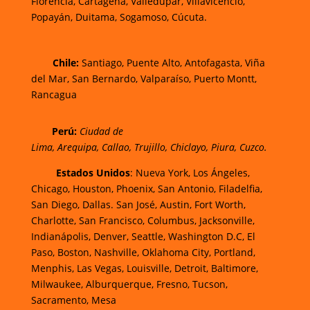
Florencia,
Cartagena,
Valledupar,
Villavicencio
,
Popayán,
Duitama,
Sogamoso,
Cúcuta.
Chi
le:
Santiago, Puente Alto, Antofagasta, Viña
del Mar, San Bernardo, Valparaíso, Puerto Montt,
Rancagua
Perú:
Ciudad de
Lima
,
Arequipa
,
Callao
,
Trujillo
,
Chiclayo
,
Piura
,
Cuzco.
Estados Unidos
: Nueva York, Los Ángeles,
Chicago, Houston, Phoenix, San Antonio, Filadelfia,
San Diego, Dallas. San José, Austin, Fort Worth,
Charlotte, San Francisco, Columbus, Jacksonville,
Indianápolis, Denver, Seattle, Washington D.C, El
Paso, Boston, Nashville, Oklahoma City, Portland,
Menphis, Las Vegas, Louisville, Detroit, Baltimore,
Milwaukee, Alburquerque, Fresno, Tucson,
Sacramento, Mesa