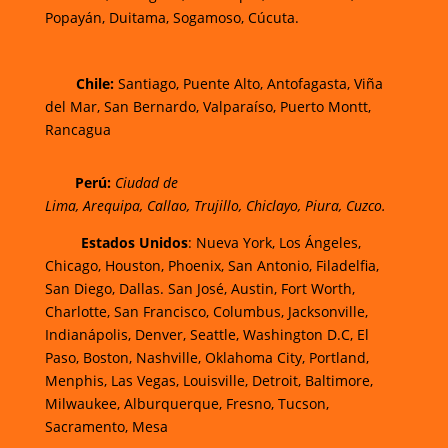
Popayán,
Duitama,
Sogamoso,
Cúcuta.
Chi
le:
Santiago, Puente Alto, Antofagasta, Viña
del Mar, San Bernardo, Valparaíso, Puerto Montt,
Rancagua
Perú:
Ciudad de
Lima
,
Arequipa
,
Callao
,
Trujillo
,
Chiclayo
,
Piura
,
Cuzco.
Estados Unidos
: Nueva York, Los Ángeles,
Chicago, Houston, Phoenix, San Antonio, Filadelfia,
San Diego, Dallas. San José, Austin, Fort Worth,
Charlotte, San Francisco, Columbus, Jacksonville,
Indianápolis, Denver, Seattle, Washington D.C, El
Paso, Boston, Nashville, Oklahoma City, Portland,
Menphis, Las Vegas, Louisville, Detroit, Baltimore,
Milwaukee, Alburquerque, Fresno, Tucson,
Sacramento, Mesa