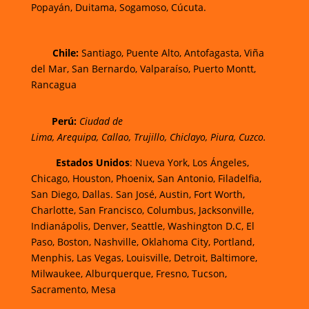
Popayán,
Duitama,
Sogamoso,
Cúcuta.
Chi
le:
Santiago, Puente Alto, Antofagasta, Viña
del Mar, San Bernardo, Valparaíso, Puerto Montt,
Rancagua
Perú:
Ciudad de
Lima
,
Arequipa
,
Callao
,
Trujillo
,
Chiclayo
,
Piura
,
Cuzco.
Estados Unidos
: Nueva York, Los Ángeles,
Chicago, Houston, Phoenix, San Antonio, Filadelfia,
San Diego, Dallas. San José, Austin, Fort Worth,
Charlotte, San Francisco, Columbus, Jacksonville,
Indianápolis, Denver, Seattle, Washington D.C, El
Paso, Boston, Nashville, Oklahoma City, Portland,
Menphis, Las Vegas, Louisville, Detroit, Baltimore,
Milwaukee, Alburquerque, Fresno, Tucson,
Sacramento, Mesa