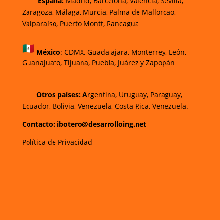
España:
Madrid, Barcelona, Valencia, Sevilla,
Zaragoza, Málaga, Murcia, Palma de Mallorca
o,
Valparaíso, Puerto Montt, Rancagua
México
:
CDMX, Guadalajara, Monterrey, León,
Guanajuato, Tijuana, Puebla, Juárez y Zapopán
Otros países: A
rgentina, Uruguay, Paraguay,
Ecuador, Bolivia, Venezuela, Costa Rica, Venezuela.
Contacto: ibotero@desarrolloing.net
Política de Privacidad
w