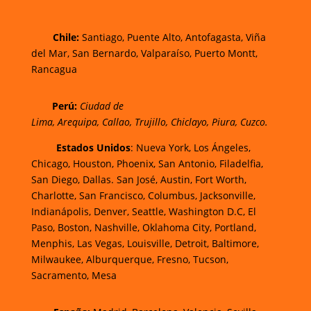
Chi
le:
Santiago, Puente Alto, Antofagasta, Viña
del Mar, San Bernardo, Valparaíso, Puerto Montt,
Rancagua
Perú:
Ciudad de
Lima
,
Arequipa
,
Callao
,
Trujillo
,
Chiclayo
,
Piura
,
Cuzco.
Estados Unidos
: Nueva York, Los Ángeles,
Chicago, Houston, Phoenix, San Antonio, Filadelfia,
San Diego, Dallas. San José, Austin, Fort Worth,
Charlotte, San Francisco, Columbus, Jacksonville,
Indianápolis, Denver, Seattle, Washington D.C, El
Paso, Boston, Nashville, Oklahoma City, Portland,
Menphis, Las Vegas, Louisville, Detroit, Baltimore,
Milwaukee, Alburquerque, Fresno, Tucson,
Sacramento, Mesa